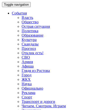
Toggle navigation
События
Власть
Общество
Острая ситуация
Политика
Образование
Культура
Скандалы
Прогноз
Отклик есть!
СВО
Армия
Афиша
Глядя из Ростова
Город
ЖКХ
Наука
Официально
Реклама
Спорт
Транспорт и дороги
Читаем. Смотрим. Играем