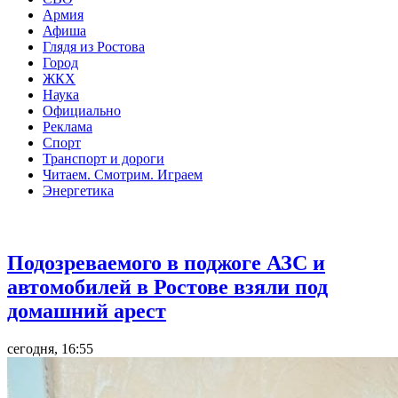
Армия
Афиша
Глядя из Ростова
Город
ЖКХ
Наука
Официально
Реклама
Спорт
Транспорт и дороги
Читаем. Смотрим. Играем
Энергетика
Общество
Подозреваемого в поджоге АЗС и
автомобилей в Ростове взяли под
домашний арест
сегодня, 16:55