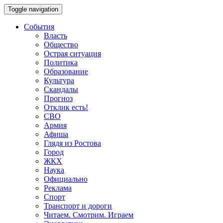
Toggle navigation
События
Власть
Общество
Острая ситуация
Политика
Образование
Культура
Скандалы
Прогноз
Отклик есть!
СВО
Армия
Афиша
Глядя из Ростова
Город
ЖКХ
Наука
Официально
Реклама
Спорт
Транспорт и дороги
Читаем. Смотрим. Играем