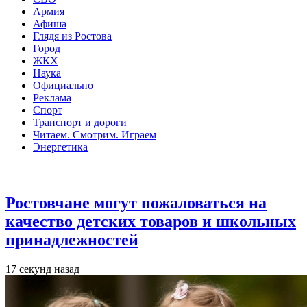
Армия
Афиша
Глядя из Ростова
Город
ЖКХ
Наука
Официально
Реклама
Спорт
Транспорт и дороги
Читаем. Смотрим. Играем
Энергетика
Общество
Ростовчане могут пожаловаться на
качество детских товаров и школьных
принадлежностей
17 секунд назад