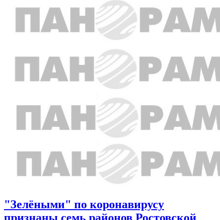
"Зелёными" по коронавирусу
признаны семь районов Ростовской