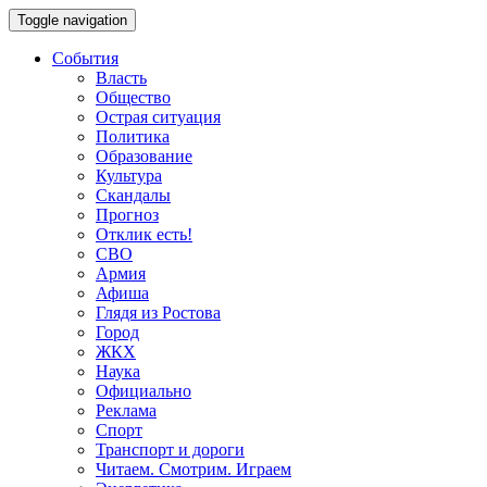
Toggle navigation
События
Власть
Общество
Острая ситуация
Политика
Образование
Культура
Скандалы
Прогноз
Отклик есть!
СВО
Армия
Афиша
Глядя из Ростова
Город
ЖКХ
Наука
Официально
Реклама
Спорт
Транспорт и дороги
Читаем. Смотрим. Играем