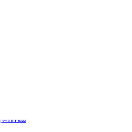
 время шторма