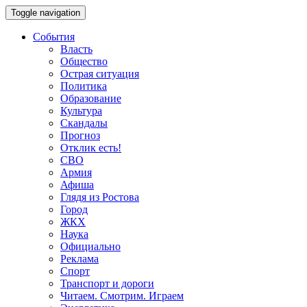
Toggle navigation
События
Власть
Общество
Острая ситуация
Политика
Образование
Культура
Скандалы
Прогноз
Отклик есть!
СВО
Армия
Афиша
Глядя из Ростова
Город
ЖКХ
Наука
Официально
Реклама
Спорт
Транспорт и дороги
Читаем. Смотрим. Играем