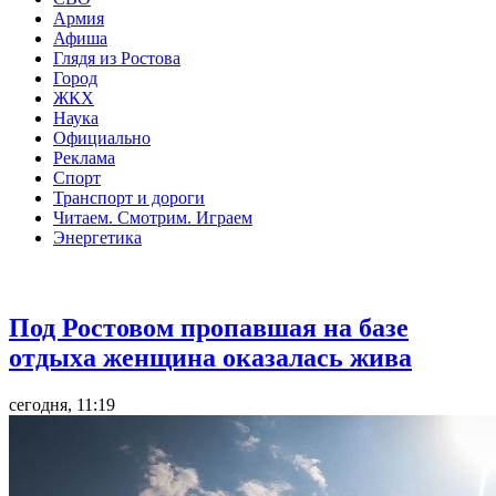
Армия
Афиша
Глядя из Ростова
Город
ЖКХ
Наука
Официально
Реклама
Спорт
Транспорт и дороги
Читаем. Смотрим. Играем
Энергетика
Общество
Под Ростовом пропавшая на базе
отдыха женщина оказалась жива
сегодня, 11:19