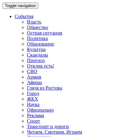
Toggle navigation
События
Власть
Общество
Острая ситуация
Политика
Образование
Культура
Скандалы
Прогноз
Отклик есть!
СВО
Армия
Афиша
Глядя из Ростова
Город
ЖКХ
Наука
Официально
Реклама
Спорт
Транспорт и дороги
Читаем. Смотрим. Играем