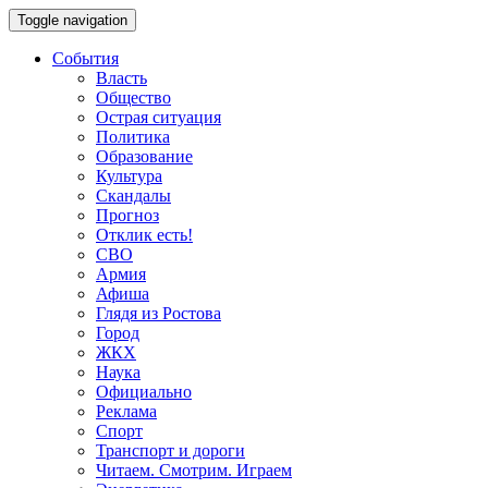
Toggle navigation
События
Власть
Общество
Острая ситуация
Политика
Образование
Культура
Скандалы
Прогноз
Отклик есть!
СВО
Армия
Афиша
Глядя из Ростова
Город
ЖКХ
Наука
Официально
Реклама
Спорт
Транспорт и дороги
Читаем. Смотрим. Играем