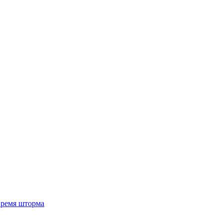
 время шторма