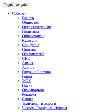
Toggle navigation
События
Власть
Общество
Острая ситуация
Политика
Образование
Культура
Скандалы
Прогноз
Отклик есть!
СВО
Армия
Афиша
Глядя из Ростова
Город
ЖКХ
Наука
Официально
Реклама
Спорт
Транспорт и дороги
Читаем. Смотрим. Играем