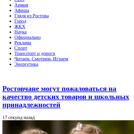
Армия
Афиша
Глядя из Ростова
Город
ЖКХ
Наука
Официально
Реклама
Спорт
Транспорт и дороги
Читаем. Смотрим. Играем
Энергетика
Общество
Ростовчане могут пожаловаться на
качество детских товаров и школьных
принадлежностей
17 секунд назад