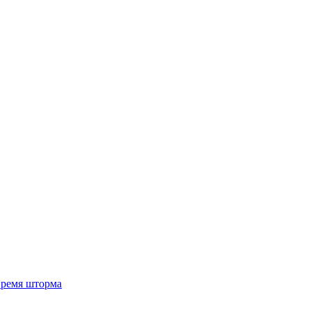
 время шторма