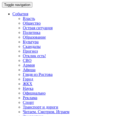
Toggle navigation
События
Власть
Общество
Острая ситуация
Политика
Образование
Культура
Скандалы
Прогноз
Отклик есть!
СВО
Армия
Афиша
Глядя из Ростова
Город
ЖКХ
Наука
Официально
Реклама
Спорт
Транспорт и дороги
Читаем. Смотрим. Играем