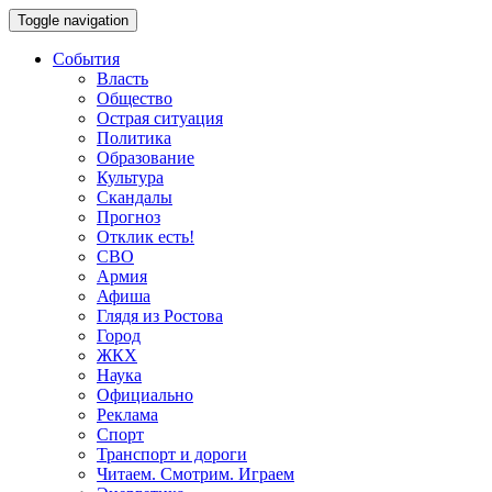
Toggle navigation
События
Власть
Общество
Острая ситуация
Политика
Образование
Культура
Скандалы
Прогноз
Отклик есть!
СВО
Армия
Афиша
Глядя из Ростова
Город
ЖКХ
Наука
Официально
Реклама
Спорт
Транспорт и дороги
Читаем. Смотрим. Играем