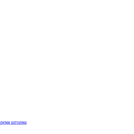
 время шторма