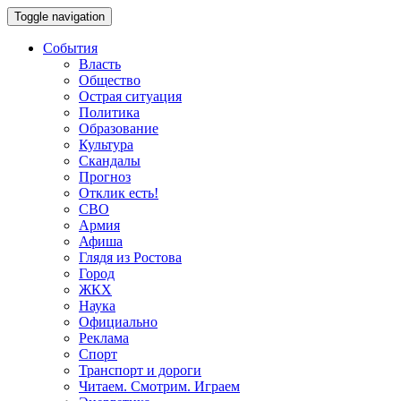
Toggle navigation
События
Власть
Общество
Острая ситуация
Политика
Образование
Культура
Скандалы
Прогноз
Отклик есть!
СВО
Армия
Афиша
Глядя из Ростова
Город
ЖКХ
Наука
Официально
Реклама
Спорт
Транспорт и дороги
Читаем. Смотрим. Играем