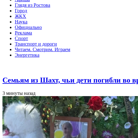
Глядя из Ростова
Город
ЖКХ
Наука
Официально
Реклама
Спорт
Транспорт и дороги
Читаем. Смотрим. Играем
Энергетика
Общество
Семьям из Шахт, чьи дети погибли во 
3 минуты назад