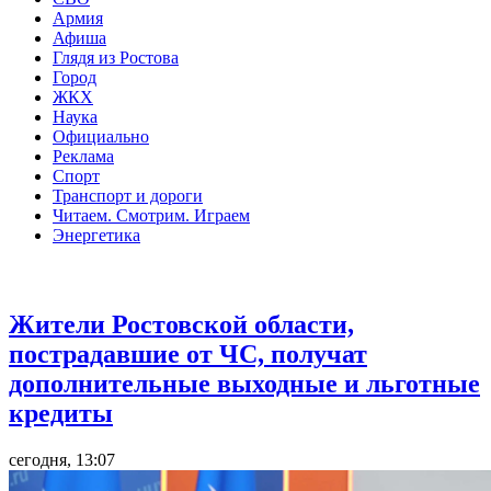
Армия
Афиша
Глядя из Ростова
Город
ЖКХ
Наука
Официально
Реклама
Спорт
Транспорт и дороги
Читаем. Смотрим. Играем
Энергетика
Общество
Жители Ростовской области,
пострадавшие от ЧС, получат
дополнительные выходные и льготные
кредиты
сегодня, 13:07