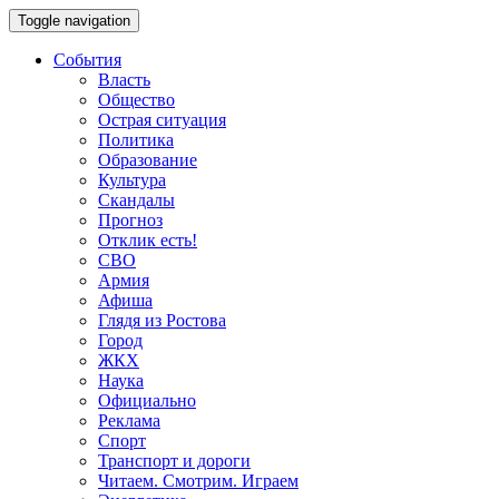
Toggle navigation
События
Власть
Общество
Острая ситуация
Политика
Образование
Культура
Скандалы
Прогноз
Отклик есть!
СВО
Армия
Афиша
Глядя из Ростова
Город
ЖКХ
Наука
Официально
Реклама
Спорт
Транспорт и дороги
Читаем. Смотрим. Играем