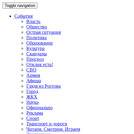
Toggle navigation
События
Власть
Общество
Острая ситуация
Политика
Образование
Культура
Скандалы
Прогноз
Отклик есть!
СВО
Армия
Афиша
Глядя из Ростова
Город
ЖКХ
Наука
Официально
Реклама
Спорт
Транспорт и дороги
Читаем. Смотрим. Играем