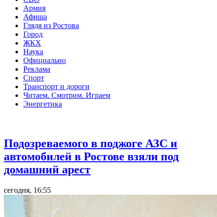
Армия
Афиша
Глядя из Ростова
Город
ЖКХ
Наука
Официально
Реклама
Спорт
Транспорт и дороги
Читаем. Смотрим. Играем
Энергетика
Общество
Подозреваемого в поджоге АЗС и
автомобилей в Ростове взяли под
домашний арест
сегодня, 16:55