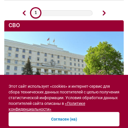
1
СВО
Этот сайт использует «cookies» и интернет-сервис для
сбора технических данных посетителей с целью получения
статистической информации. Условия обработки данных
посетителей сайта описаны в
«Политике
конфиденциальности»
Семьи героев СВО с временной регистрацией
Согласен (на)
в Ростовской области смогут получить