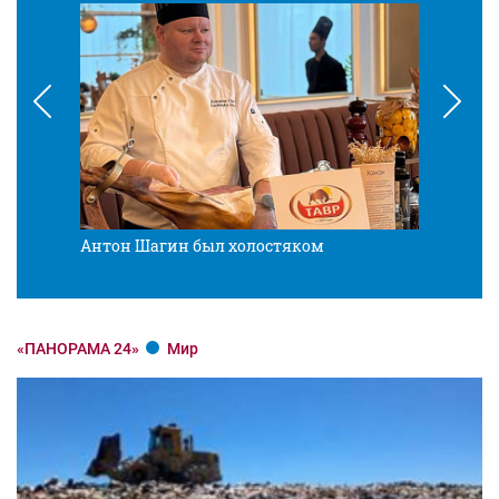
Антон Шагин был холостяком
Разв
«ПАНОРАМА 24»
Мир