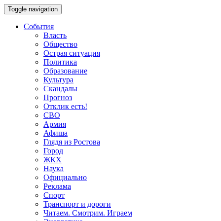
Toggle navigation
События
Власть
Общество
Острая ситуация
Политика
Образование
Культура
Скандалы
Прогноз
Отклик есть!
СВО
Армия
Афиша
Глядя из Ростова
Город
ЖКХ
Наука
Официально
Реклама
Спорт
Транспорт и дороги
Читаем. Смотрим. Играем