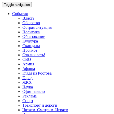
Toggle navigation
События
Власть
Общество
Острая ситуация
Политика
Образование
Культура
Скандалы
Прогноз
Отклик есть!
СВО
Армия
Афиша
Глядя из Ростова
Город
ЖКХ
Наука
Официально
Реклама
Спорт
Транспорт и дороги
Читаем. Смотрим. Играем