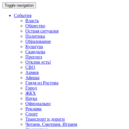
Toggle navigation
События
Власть
Общество
Острая ситуация
Политика
Образование
Культура
Скандалы
Прогноз
Отклик есть!
СВО
Армия
Афиша
Глядя из Ростова
Город
ЖКХ
Наука
Официально
Реклама
Спорт
Транспорт и дороги
Читаем. Смотрим. Играем