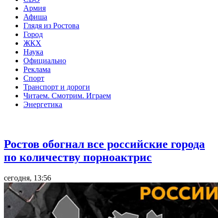
Армия
Афиша
Глядя из Ростова
Город
ЖКХ
Наука
Официально
Реклама
Спорт
Транспорт и дороги
Читаем. Смотрим. Играем
Энергетика
Общество
Ростов обогнал все российские города
по количеству порноактрис
сегодня, 13:56