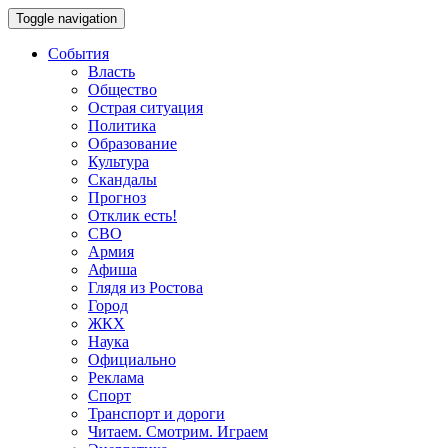
Toggle navigation
События
Власть
Общество
Острая ситуация
Политика
Образование
Культура
Скандалы
Прогноз
Отклик есть!
СВО
Армия
Афиша
Глядя из Ростова
Город
ЖКХ
Наука
Официально
Реклама
Спорт
Транспорт и дороги
Читаем. Смотрим. Играем