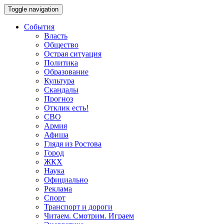
Toggle navigation
События
Власть
Общество
Острая ситуация
Политика
Образование
Культура
Скандалы
Прогноз
Отклик есть!
СВО
Армия
Афиша
Глядя из Ростова
Город
ЖКХ
Наука
Официально
Реклама
Спорт
Транспорт и дороги
Читаем. Смотрим. Играем