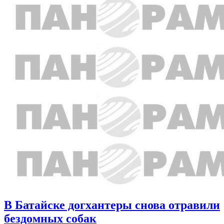
В Батайске догхантеры снова отравили
бездомных собак