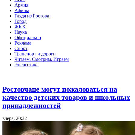
Армия
Афиша
Глядя из Ростова
Город
ЖКХ
Наука
Официально
Реклама
Спорт
Транспорт и дороги
Читаем. Смотрим. Играем
Энергетика
Общество
Ростовчане могут пожаловаться на
качество детских товаров и школьных
принадлежностей
вчера, 20:32