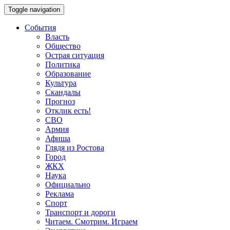
Toggle navigation
События
Власть
Общество
Острая ситуация
Политика
Образование
Культура
Скандалы
Прогноз
Отклик есть!
СВО
Армия
Афиша
Глядя из Ростова
Город
ЖКХ
Наука
Официально
Реклама
Спорт
Транспорт и дороги
Читаем. Смотрим. Играем