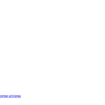
 время шторма