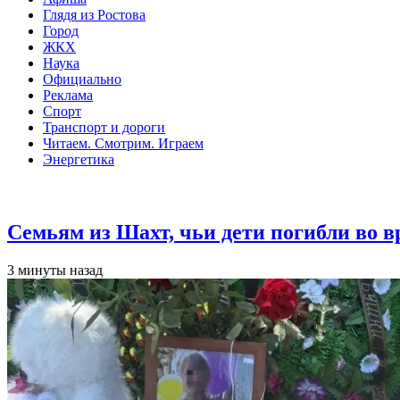
Глядя из Ростова
Город
ЖКХ
Наука
Официально
Реклама
Спорт
Транспорт и дороги
Читаем. Смотрим. Играем
Энергетика
Общество
Семьям из Шахт, чьи дети погибли во 
3 минуты назад