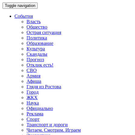
Toggle navigation
События
Власть
Общество
Острая ситуация
Политика
Образование
Культура
Скандалы
Прогноз
Отклик есть!
СВО
Армия
Афиша
Глядя из Ростова
Город
ЖКХ
Наука
Официально
Реклама
Спорт
Транспорт и дороги
Читаем. Смотрим. Играем