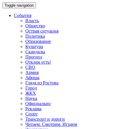
Toggle navigation
События
Власть
Общество
Острая ситуация
Политика
Образование
Культура
Скандалы
Прогноз
Отклик есть!
СВО
Армия
Афиша
Глядя из Ростова
Город
ЖКХ
Наука
Официально
Реклама
Спорт
Транспорт и дороги
Читаем. Смотрим. Играем