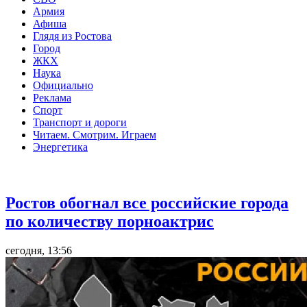
Армия
Афиша
Глядя из Ростова
Город
ЖКХ
Наука
Официально
Реклама
Спорт
Транспорт и дороги
Читаем. Смотрим. Играем
Энергетика
Общество
Ростов обогнал все российские города
по количеству порноактрис
сегодня, 13:56