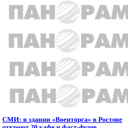
СМИ: в здании «Военторга» в Ростове
откроют 20 кафе и фаст-фудов