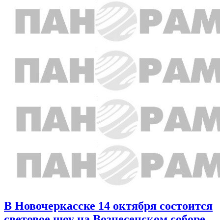
В Новочеркасске 14 октября состоится
световое шоу на Вознесенском соборе