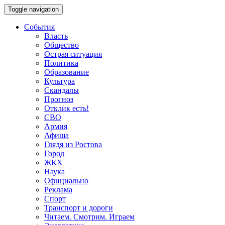
Toggle navigation
События
Власть
Общество
Острая ситуация
Политика
Образование
Культура
Скандалы
Прогноз
Отклик есть!
СВО
Армия
Афиша
Глядя из Ростова
Город
ЖКХ
Наука
Официально
Реклама
Спорт
Транспорт и дороги
Читаем. Смотрим. Играем