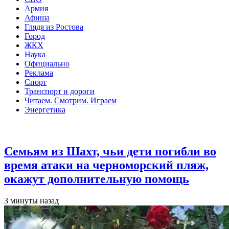
Армия
Афиша
Глядя из Ростова
Город
ЖКХ
Наука
Официально
Реклама
Спорт
Транспорт и дороги
Читаем. Смотрим. Играем
Энергетика
Общество
Семьям из Шахт, чьи дети погибли во
время атаки на черноморский пляж,
окажут дополнительную помощь
3 минуты назад