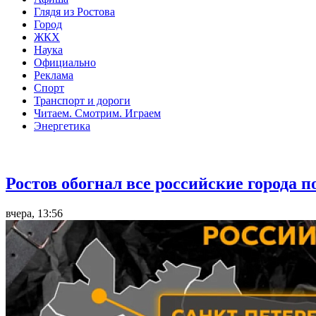
Глядя из Ростова
Город
ЖКХ
Наука
Официально
Реклама
Спорт
Транспорт и дороги
Читаем. Смотрим. Играем
Энергетика
Общество
Ростов обогнал все российские города 
вчера, 13:56