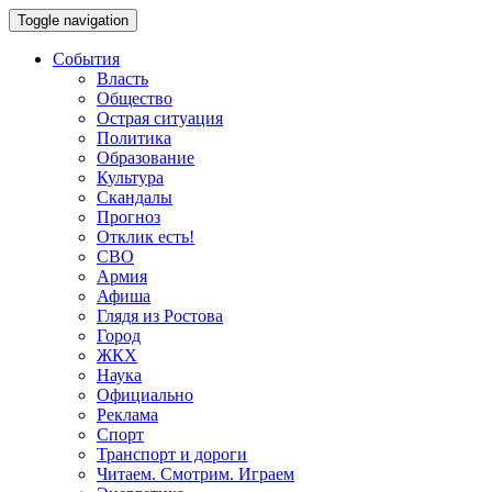
Toggle navigation
События
Власть
Общество
Острая ситуация
Политика
Образование
Культура
Скандалы
Прогноз
Отклик есть!
СВО
Армия
Афиша
Глядя из Ростова
Город
ЖКХ
Наука
Официально
Реклама
Спорт
Транспорт и дороги
Читаем. Смотрим. Играем