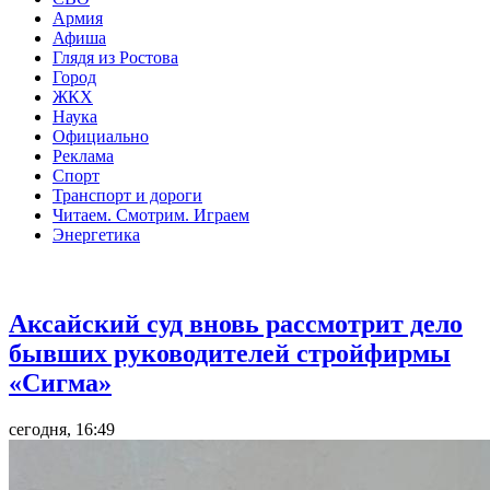
Армия
Афиша
Глядя из Ростова
Город
ЖКХ
Наука
Официально
Реклама
Спорт
Транспорт и дороги
Читаем. Смотрим. Играем
Энергетика
Общество
Аксайский суд вновь рассмотрит дело
бывших руководителей стройфирмы
«Сигма»
сегодня, 16:49