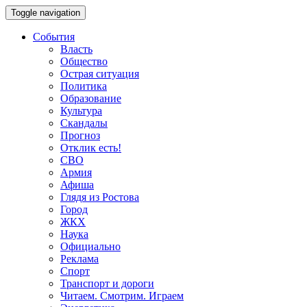
Toggle navigation
События
Власть
Общество
Острая ситуация
Политика
Образование
Культура
Скандалы
Прогноз
Отклик есть!
СВО
Армия
Афиша
Глядя из Ростова
Город
ЖКХ
Наука
Официально
Реклама
Спорт
Транспорт и дороги
Читаем. Смотрим. Играем