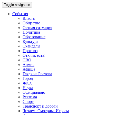
Toggle navigation
События
Власть
Общество
Острая ситуация
Политика
Образование
Культура
Скандалы
Прогноз
Отклик есть!
СВО
Армия
Афиша
Глядя из Ростова
Город
ЖКХ
Наука
Официально
Реклама
Спорт
Транспорт и дороги
Читаем. Смотрим. Играем