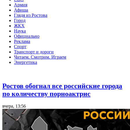
Армия
Афиша
Глядя из Ростова
Город
ЖКХ
Наука
Официально
Реклама
Спорт
Транспорт и дороги
Читаем. Смотрим. Играем
Энергетика
Общество
Ростов обогнал все российские города
по количеству порноактрис
вчера, 13:56