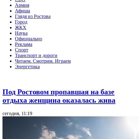
Армия
Афиша
Глядя из Ростова
Город
ЖКХ
Наука
Официально
Реклама
Спорт
Транспорт и дороги
Читаем. Смотрим. Играем
Энергетика
Общество
Под Ростовом пропавшая на базе
отдыха женщина оказалась жива
сегодня, 11:19