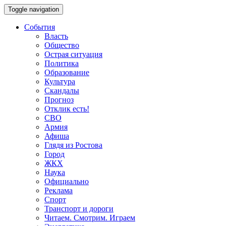
Toggle navigation
События
Власть
Общество
Острая ситуация
Политика
Образование
Культура
Скандалы
Прогноз
Отклик есть!
СВО
Армия
Афиша
Глядя из Ростова
Город
ЖКХ
Наука
Официально
Реклама
Спорт
Транспорт и дороги
Читаем. Смотрим. Играем