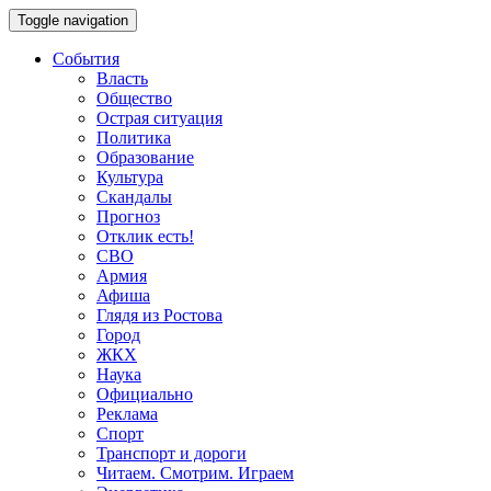
Toggle navigation
События
Власть
Общество
Острая ситуация
Политика
Образование
Культура
Скандалы
Прогноз
Отклик есть!
СВО
Армия
Афиша
Глядя из Ростова
Город
ЖКХ
Наука
Официально
Реклама
Спорт
Транспорт и дороги
Читаем. Смотрим. Играем