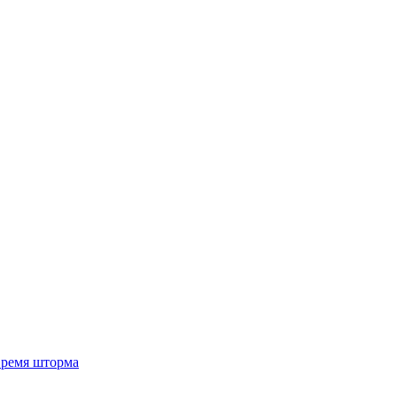
 время шторма