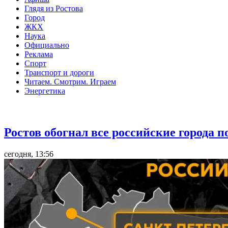
Глядя из Ростова
Город
ЖКХ
Наука
Официально
Реклама
Спорт
Транспорт и дороги
Читаем. Смотрим. Играем
Энергетика
Общество
Ростов обогнал все российские города 
сегодня, 13:56