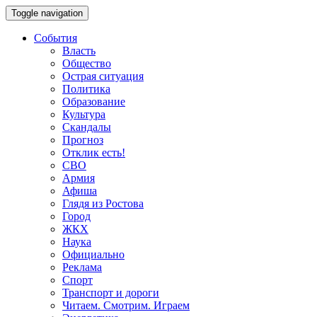
Toggle navigation
События
Власть
Общество
Острая ситуация
Политика
Образование
Культура
Скандалы
Прогноз
Отклик есть!
СВО
Армия
Афиша
Глядя из Ростова
Город
ЖКХ
Наука
Официально
Реклама
Спорт
Транспорт и дороги
Читаем. Смотрим. Играем