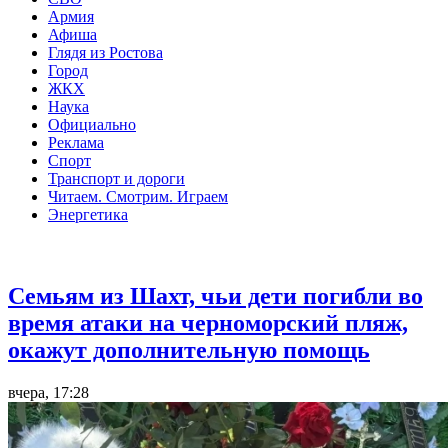
Армия
Афиша
Глядя из Ростова
Город
ЖКХ
Наука
Официально
Реклама
Спорт
Транспорт и дороги
Читаем. Смотрим. Играем
Энергетика
Общество
Семьям из Шахт, чьи дети погибли во
время атаки на черноморский пляж,
окажут дополнительную помощь
вчера, 17:28