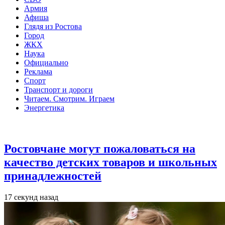
Армия
Афиша
Глядя из Ростова
Город
ЖКХ
Наука
Официально
Реклама
Спорт
Транспорт и дороги
Читаем. Смотрим. Играем
Энергетика
Общество
Ростовчане могут пожаловаться на
качество детских товаров и школьных
принадлежностей
17 секунд назад