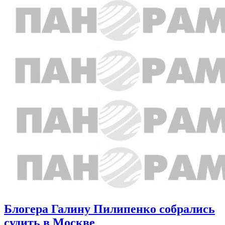
Блогера Галину Пилипенко собрались
судить в Москве