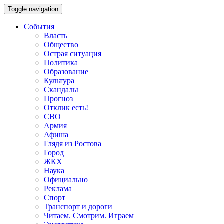
Toggle navigation
События
Власть
Общество
Острая ситуация
Политика
Образование
Культура
Скандалы
Прогноз
Отклик есть!
СВО
Армия
Афиша
Глядя из Ростова
Город
ЖКХ
Наука
Официально
Реклама
Спорт
Транспорт и дороги
Читаем. Смотрим. Играем