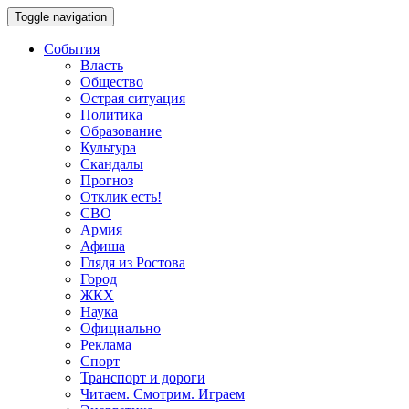
Toggle navigation
События
Власть
Общество
Острая ситуация
Политика
Образование
Культура
Скандалы
Прогноз
Отклик есть!
СВО
Армия
Афиша
Глядя из Ростова
Город
ЖКХ
Наука
Официально
Реклама
Спорт
Транспорт и дороги
Читаем. Смотрим. Играем