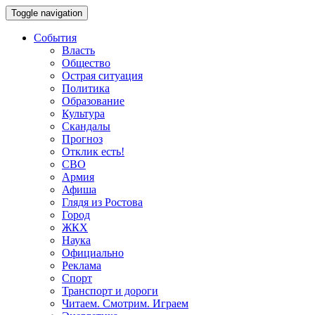
Toggle navigation
События
Власть
Общество
Острая ситуация
Политика
Образование
Культура
Скандалы
Прогноз
Отклик есть!
СВО
Армия
Афиша
Глядя из Ростова
Город
ЖКХ
Наука
Официально
Реклама
Спорт
Транспорт и дороги
Читаем. Смотрим. Играем