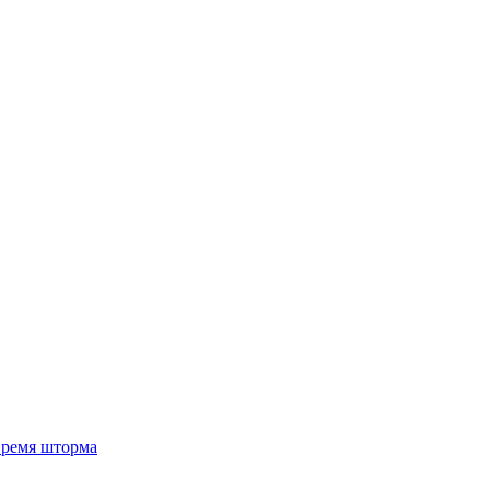
 время шторма