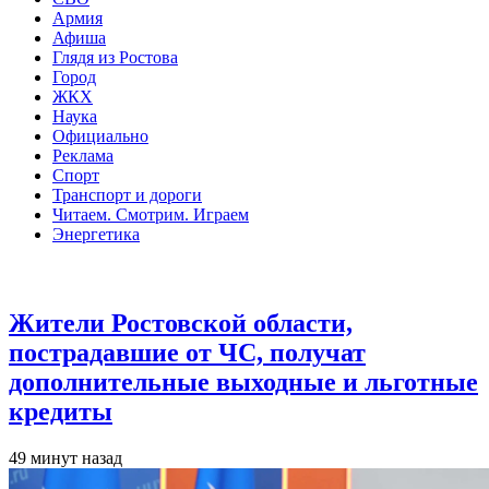
Армия
Афиша
Глядя из Ростова
Город
ЖКХ
Наука
Официально
Реклама
Спорт
Транспорт и дороги
Читаем. Смотрим. Играем
Энергетика
Общество
Жители Ростовской области,
пострадавшие от ЧС, получат
дополнительные выходные и льготные
кредиты
49 минут назад