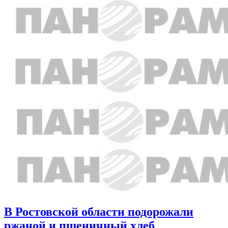
В Ростовской области подорожали
ржаной и пшеничный хлеб