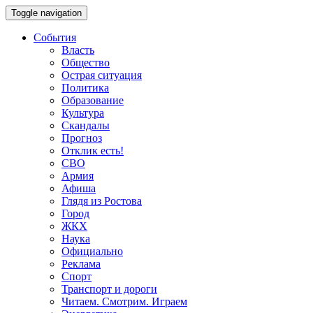
Toggle navigation
События
Власть
Общество
Острая ситуация
Политика
Образование
Культура
Скандалы
Прогноз
Отклик есть!
СВО
Армия
Афиша
Глядя из Ростова
Город
ЖКХ
Наука
Официально
Реклама
Спорт
Транспорт и дороги
Читаем. Смотрим. Играем