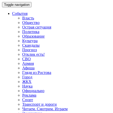
Toggle navigation
События
Власть
Общество
Острая ситуация
Политика
Образование
Культура
Скандалы
Прогноз
Отклик есть!
СВО
Армия
Афиша
Глядя из Ростова
Город
ЖКХ
Наука
Официально
Реклама
Спорт
Транспорт и дороги
Читаем. Смотрим. Играем