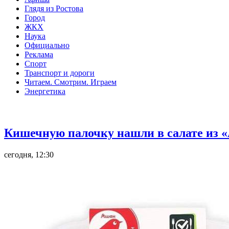
Глядя из Ростова
Город
ЖКХ
Наука
Официально
Реклама
Спорт
Транспорт и дороги
Читаем. Смотрим. Играем
Энергетика
Общество
Кишечную палочку нашли в салате из «
сегодня, 12:30