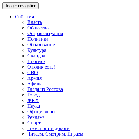
Toggle navigation
События
Власть
Общество
Острая ситуация
Политика
Образование
Культура
Скандалы
Прогноз
Отклик есть!
СВО
Армия
Афиша
Глядя из Ростова
Город
ЖКХ
Наука
Официально
Реклама
Спорт
Транспорт и дороги
Читаем. Смотрим. Играем