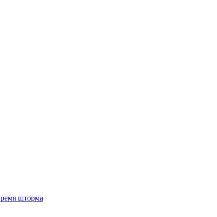
 время шторма