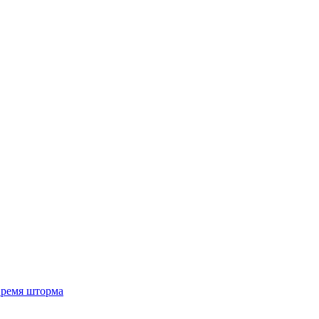
 время шторма