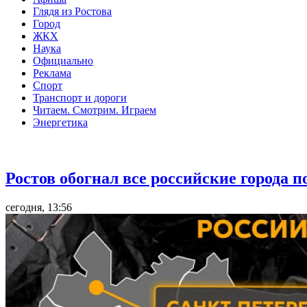
Глядя из Ростова
Город
ЖКХ
Наука
Официально
Реклама
Спорт
Транспорт и дороги
Читаем. Смотрим. Играем
Энергетика
Общество
Ростов обогнал все российские города 
сегодня, 13:56