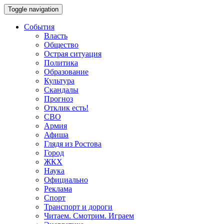
Toggle navigation
События
Власть
Общество
Острая ситуация
Политика
Образование
Культура
Скандалы
Прогноз
Отклик есть!
СВО
Армия
Афиша
Глядя из Ростова
Город
ЖКХ
Наука
Официально
Реклама
Спорт
Транспорт и дороги
Читаем. Смотрим. Играем