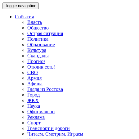
Toggle navigation
События
Власть
Общество
Острая ситуация
Политика
Образование
Культура
Скандалы
Прогноз
Отклик есть!
СВО
Армия
Афиша
Глядя из Ростова
Город
ЖКХ
Наука
Официально
Реклама
Спорт
Транспорт и дороги
Читаем. Смотрим. Играем