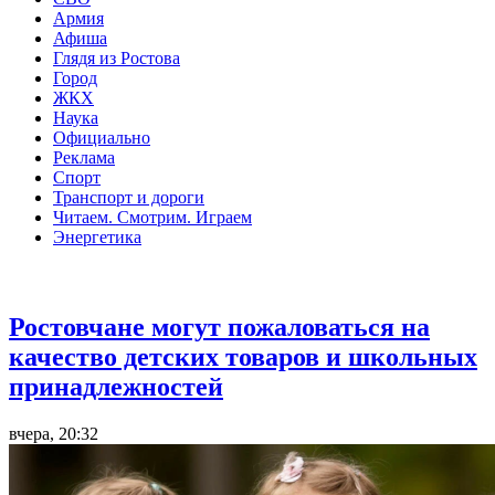
Армия
Афиша
Глядя из Ростова
Город
ЖКХ
Наука
Официально
Реклама
Спорт
Транспорт и дороги
Читаем. Смотрим. Играем
Энергетика
Общество
Ростовчане могут пожаловаться на
качество детских товаров и школьных
принадлежностей
вчера, 20:32