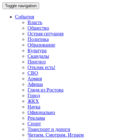
Toggle navigation
События
Власть
Общество
Острая ситуация
Политика
Образование
Культура
Скандалы
Прогноз
Отклик есть!
СВО
Армия
Афиша
Глядя из Ростова
Город
ЖКХ
Наука
Официально
Реклама
Спорт
Транспорт и дороги
Читаем. Смотрим. Играем