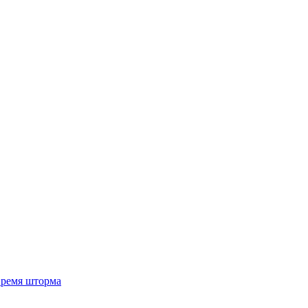
 время шторма