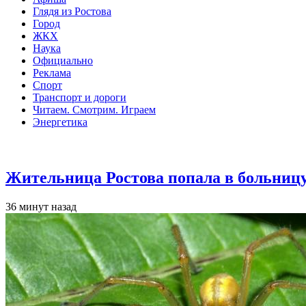
Глядя из Ростова
Город
ЖКХ
Наука
Официально
Реклама
Спорт
Транспорт и дороги
Читаем. Смотрим. Играем
Энергетика
Общество
Жительница Ростова попала в больницу
36 минут назад