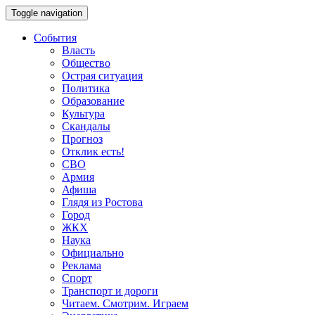
Toggle navigation
События
Власть
Общество
Острая ситуация
Политика
Образование
Культура
Скандалы
Прогноз
Отклик есть!
СВО
Армия
Афиша
Глядя из Ростова
Город
ЖКХ
Наука
Официально
Реклама
Спорт
Транспорт и дороги
Читаем. Смотрим. Играем