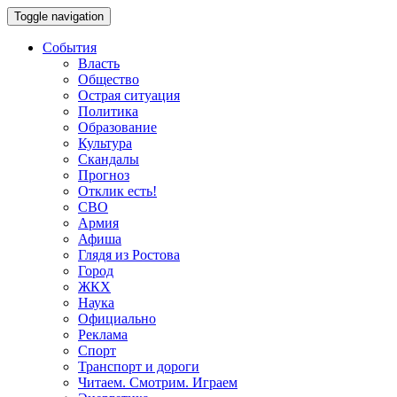
Toggle navigation
События
Власть
Общество
Острая ситуация
Политика
Образование
Культура
Скандалы
Прогноз
Отклик есть!
СВО
Армия
Афиша
Глядя из Ростова
Город
ЖКХ
Наука
Официально
Реклама
Спорт
Транспорт и дороги
Читаем. Смотрим. Играем