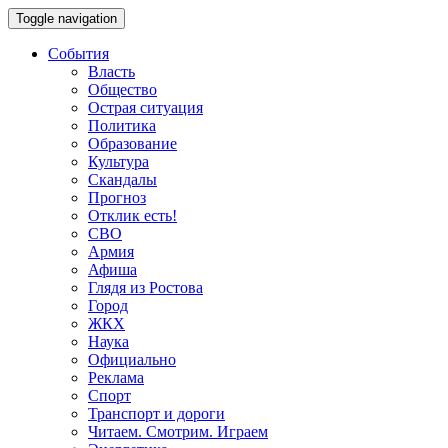
Toggle navigation
События
Власть
Общество
Острая ситуация
Политика
Образование
Культура
Скандалы
Прогноз
Отклик есть!
СВО
Армия
Афиша
Глядя из Ростова
Город
ЖКХ
Наука
Официально
Реклама
Спорт
Транспорт и дороги
Читаем. Смотрим. Играем