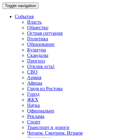
Toggle navigation
События
Власть
Общество
Острая ситуация
Политика
Образование
Культура
Скандалы
Прогноз
Отклик есть!
СВО
Армия
Афиша
Глядя из Ростова
Город
ЖКХ
Наука
Официально
Реклама
Спорт
Транспорт и дороги
Читаем. Смотрим. Играем