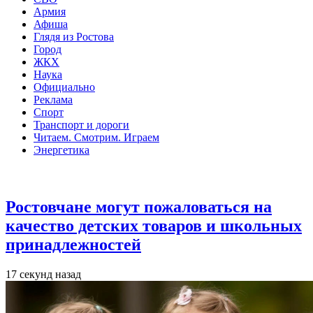
Армия
Афиша
Глядя из Ростова
Город
ЖКХ
Наука
Официально
Реклама
Спорт
Транспорт и дороги
Читаем. Смотрим. Играем
Энергетика
Общество
Ростовчане могут пожаловаться на
качество детских товаров и школьных
принадлежностей
17 секунд назад