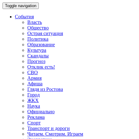
Toggle navigation
События
Власть
Общество
Острая ситуация
Политика
Образование
Культура
Скандалы
Прогноз
Отклик есть!
СВО
Армия
Афиша
Глядя из Ростова
Город
ЖКХ
Наука
Официально
Реклама
Спорт
Транспорт и дороги
Читаем. Смотрим. Играем