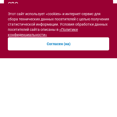
СВО
Этот сайт использует «cookies» и интернет-сервис для
сбора технических данных посетителей с целью получения
статистической информации. Условия обработки данных
посетителей сайта описаны в
«Политике
конфиденциальности»
Согласен (на)
Семьи героев СВО с временной регистрацией
в Ростовской области смогут получить
земельный участок
30.07.2026 13:05
Новости рубрики