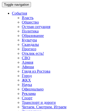
Toggle navigation
События
Власть
Общество
Острая ситуация
Политика
Образование
Культура
Скандалы
Прогноз
Отклик есть!
СВО
Армия
Афиша
Глядя из Ростова
Город
ЖКХ
Наука
Официально
Реклама
Спорт
Транспорт и дороги
Читаем. Смотрим. Играем