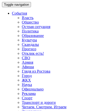
Toggle navigation
События
Власть
Общество
Острая ситуация
Политика
Образование
Культура
Скандалы
Прогноз
Отклик есть!
СВО
Армия
Афиша
Глядя из Ростова
Город
ЖКХ
Наука
Официально
Реклама
Спорт
Транспорт и дороги
Читаем. Смотрим. Играем