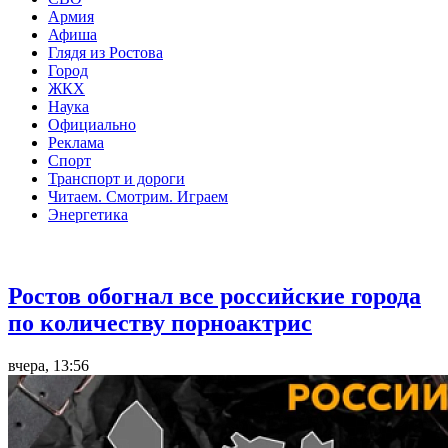
Армия
Афиша
Глядя из Ростова
Город
ЖКХ
Наука
Официально
Реклама
Спорт
Транспорт и дороги
Читаем. Смотрим. Играем
Энергетика
Общество
Ростов обогнал все российские города
по количеству порноактрис
вчера, 13:56