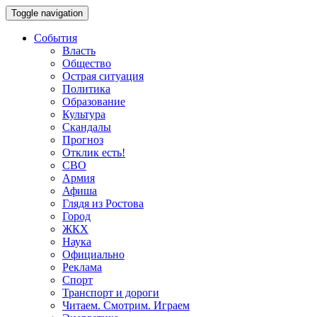
Toggle navigation
События
Власть
Общество
Острая ситуация
Политика
Образование
Культура
Скандалы
Прогноз
Отклик есть!
СВО
Армия
Афиша
Глядя из Ростова
Город
ЖКХ
Наука
Официально
Реклама
Спорт
Транспорт и дороги
Читаем. Смотрим. Играем