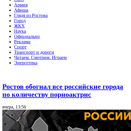
Армия
Афиша
Глядя из Ростова
Город
ЖКХ
Наука
Официально
Реклама
Спорт
Транспорт и дороги
Читаем. Смотрим. Играем
Энергетика
Общество
Ростов обогнал все российские города
по количеству порноактрис
вчера, 13:56