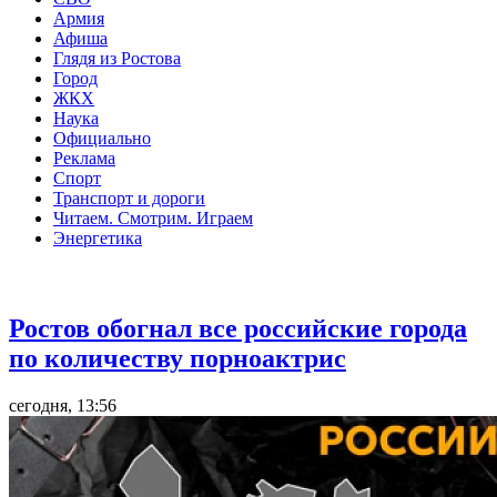
Армия
Афиша
Глядя из Ростова
Город
ЖКХ
Наука
Официально
Реклама
Спорт
Транспорт и дороги
Читаем. Смотрим. Играем
Энергетика
Общество
Ростов обогнал все российские города
по количеству порноактрис
сегодня, 13:56