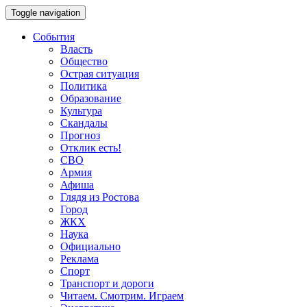
Toggle navigation
События
Власть
Общество
Острая ситуация
Политика
Образование
Культура
Скандалы
Прогноз
Отклик есть!
СВО
Армия
Афиша
Глядя из Ростова
Город
ЖКХ
Наука
Официально
Реклама
Спорт
Транспорт и дороги
Читаем. Смотрим. Играем