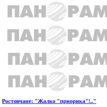
Ростовчане: "Жалко "приорика"!.."