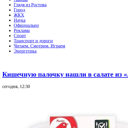
Глядя из Ростова
Город
ЖКХ
Наука
Официально
Реклама
Спорт
Транспорт и дороги
Читаем. Смотрим. Играем
Энергетика
Общество
Кишечную палочку нашли в салате из «
сегодня, 12:30