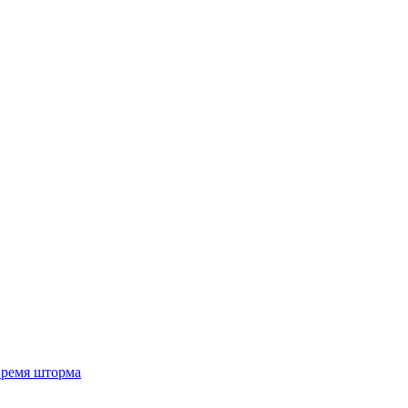
 время шторма