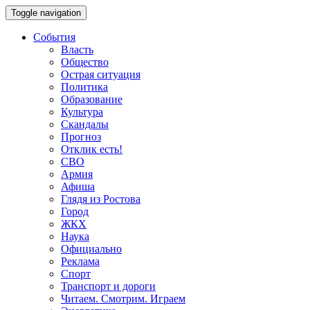
Toggle navigation
События
Власть
Общество
Острая ситуация
Политика
Образование
Культура
Скандалы
Прогноз
Отклик есть!
СВО
Армия
Афиша
Глядя из Ростова
Город
ЖКХ
Наука
Официально
Реклама
Спорт
Транспорт и дороги
Читаем. Смотрим. Играем