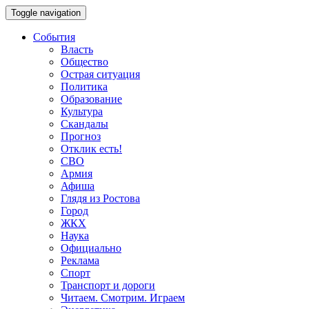
Toggle navigation
События
Власть
Общество
Острая ситуация
Политика
Образование
Культура
Скандалы
Прогноз
Отклик есть!
СВО
Армия
Афиша
Глядя из Ростова
Город
ЖКХ
Наука
Официально
Реклама
Спорт
Транспорт и дороги
Читаем. Смотрим. Играем