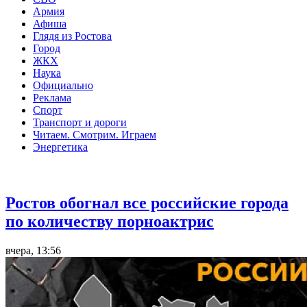
Армия
Афиша
Глядя из Ростова
Город
ЖКХ
Наука
Официально
Реклама
Спорт
Транспорт и дороги
Читаем. Смотрим. Играем
Энергетика
Общество
Ростов обогнал все российские города
по количеству порноактрис
вчера, 13:56