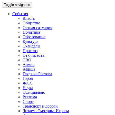
Toggle navigation
События
Власть
Общество
Острая ситуация
Политика
Образование
Культура
Скандалы
Прогноз
Отклик есть!
СВО
Армия
Афиша
Глядя из Ростова
Город
ЖКХ
Наука
Официально
Реклама
Спорт
Транспорт и дороги
Читаем. Смотрим. Играем